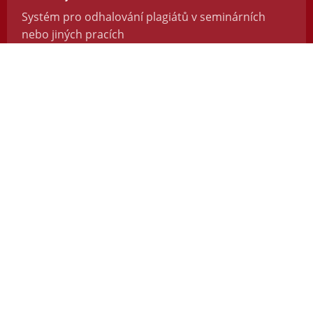
Systém pro odhalování plagiátů v seminárních
nebo jiných pracích
https://odevzdej.cz/
Repozitar.cz
Repozitář vědeckých prací se systémem na
odhalování plagiátů