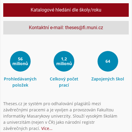
Katalogové hledání dle školy/roku
Kontaktní e-mail: theses@fi.muni.cz
56
1,2
64
milionů
milionů
Prohledávaných
Celkový počet
Zapojených škol
položek
prací
Theses.cz je systém pro odhalování plagiátů mezi
závěrečnými pracemi a je vyvíjen a provozován Fakultou
informatiky Masarykovy univerzity. Slouží vysokým školám
a univerzitám (nejen v ČR) jako národní registr
závěrečných prací.
Více…