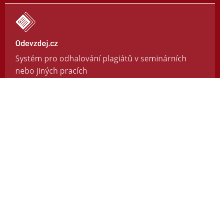
Odevzdej.cz
Systém pro odhalování plagiátů v seminárních
nebo jiných pracích
https://odevzdej.cz/