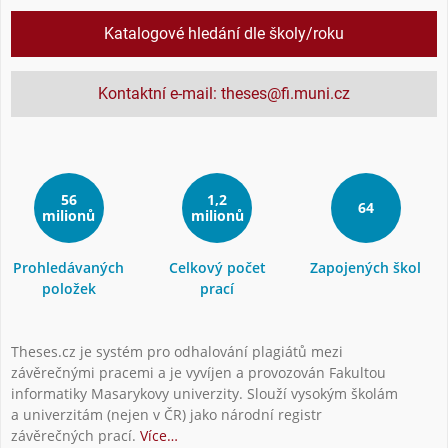
Katalogové hledání dle školy/roku
Kontaktní e-mail: theses@fi.muni.cz
56
1,2
64
milionů
milionů
Prohledávaných
Celkový počet
Zapojených škol
položek
prací
Theses.cz je systém pro odhalování plagiátů mezi
závěrečnými pracemi a je vyvíjen a provozován Fakultou
informatiky Masarykovy univerzity. Slouží vysokým školám
a univerzitám (nejen v ČR) jako národní registr
závěrečných prací.
Více…