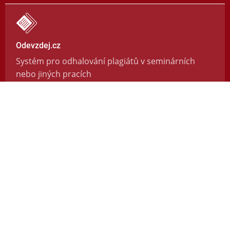
Odevzdej.cz
Systém pro odhalování plagiátů v seminárních
nebo jiných pracích
https://odevzdej.cz/