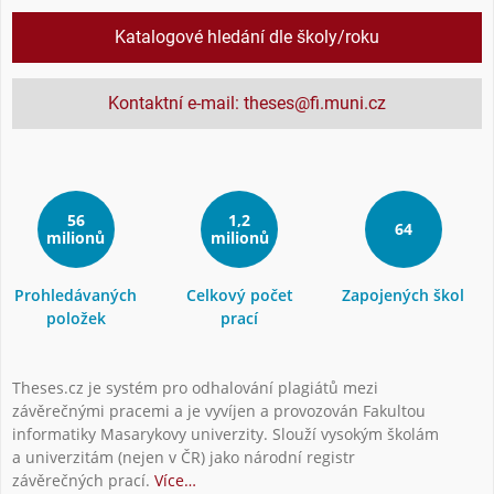
Katalogové hledání dle školy/roku
Kontaktní e-mail: theses@fi.muni.cz
56
1,2
64
milionů
milionů
Prohledávaných
Celkový počet
Zapojených škol
položek
prací
Theses.cz je systém pro odhalování plagiátů mezi
závěrečnými pracemi a je vyvíjen a provozován Fakultou
informatiky Masarykovy univerzity. Slouží vysokým školám
a univerzitám (nejen v ČR) jako národní registr
závěrečných prací.
Více…