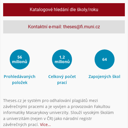
Katalogové hledání dle školy/roku
Kontaktní e-mail: theses@fi.muni.cz
56
1,2
64
milionů
milionů
Prohledávaných
Celkový počet
Zapojených škol
položek
prací
Theses.cz je systém pro odhalování plagiátů mezi
závěrečnými pracemi a je vyvíjen a provozován Fakultou
informatiky Masarykovy univerzity. Slouží vysokým školám
a univerzitám (nejen v ČR) jako národní registr
závěrečných prací.
Více…