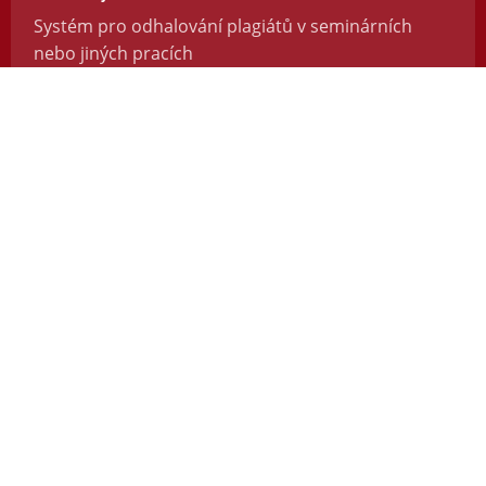
Systém pro odhalování plagiátů v seminárních
nebo jiných pracích
https://odevzdej.cz/
Repozitar.cz
Repozitář vědeckých prací se systémem na
odhalování plagiátů