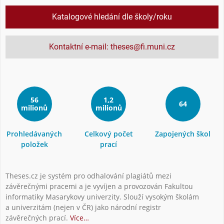
Katalogové hledání dle školy/roku
Kontaktní e-mail: theses@fi.muni.cz
56
1,2
64
milionů
milionů
Prohledávaných
Celkový počet
Zapojených škol
položek
prací
Theses.cz je systém pro odhalování plagiátů mezi
závěrečnými pracemi a je vyvíjen a provozován Fakultou
informatiky Masarykovy univerzity. Slouží vysokým školám
a univerzitám (nejen v ČR) jako národní registr
závěrečných prací.
Více…