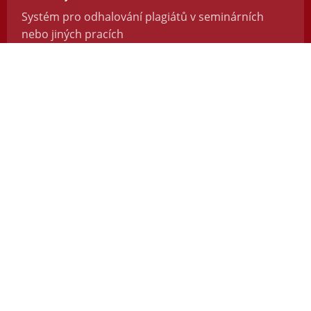
Systém pro odhalování plagiátů v seminárních
nebo jiných pracích
https://odevzdej.cz/
Repozitar.cz
Repozitář vědeckých prací se systémem na
odhalování plagiátů