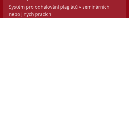
Systém pro odhalování plagiátů v seminárních
nebo jiných pracích
https://odevzdej.cz/
Repozitar.cz
Repozitář vědeckých prací se systémem na
odhalování plagiátů