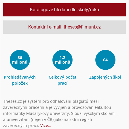
Katalogové hledání dle školy/roku
Kontaktní e-mail: theses@fi.muni.cz
56
1,2
64
milionů
milionů
Prohledávaných
Celkový počet
Zapojených škol
položek
prací
Theses.cz je systém pro odhalování plagiátů mezi
závěrečnými pracemi a je vyvíjen a provozován Fakultou
informatiky Masarykovy univerzity. Slouží vysokým školám
a univerzitám (nejen v ČR) jako národní registr
závěrečných prací.
Více…