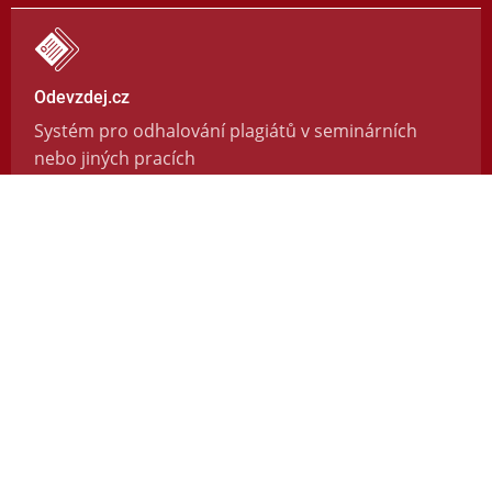
Odevzdej.cz
Systém pro odhalování plagiátů v seminárních
nebo jiných pracích
https://odevzdej.cz/