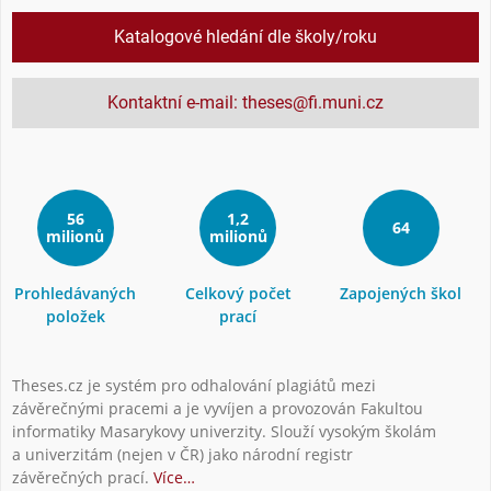
Katalogové hledání dle školy/roku
Kontaktní e-mail: theses@fi.muni.cz
56
1,2
64
milionů
milionů
Prohledávaných
Celkový počet
Zapojených škol
položek
prací
Theses.cz je systém pro odhalování plagiátů mezi
závěrečnými pracemi a je vyvíjen a provozován Fakultou
informatiky Masarykovy univerzity. Slouží vysokým školám
a univerzitám (nejen v ČR) jako národní registr
závěrečných prací.
Více…