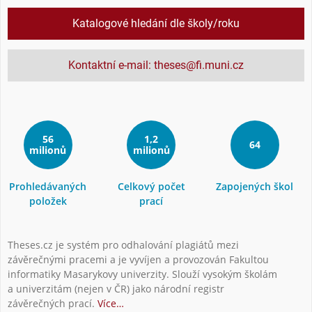
Katalogové hledání dle školy/roku
Kontaktní e-mail: theses@fi.muni.cz
56
1,2
64
milionů
milionů
Prohledávaných
Celkový počet
Zapojených škol
položek
prací
Theses.cz je systém pro odhalování plagiátů mezi
závěrečnými pracemi a je vyvíjen a provozován Fakultou
informatiky Masarykovy univerzity. Slouží vysokým školám
a univerzitám (nejen v ČR) jako národní registr
závěrečných prací.
Více…