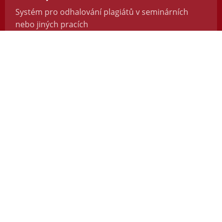
Systém pro odhalování plagiátů v seminárních
nebo jiných pracích
https://odevzdej.cz/
Repozitar.cz
Repozitář vědeckých prací se systémem na
odhalování plagiátů