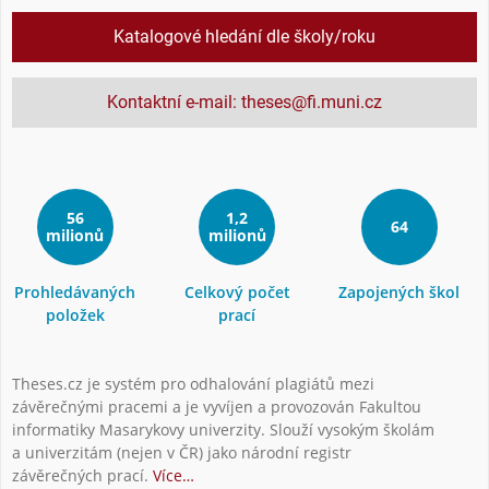
Katalogové hledání dle školy/roku
Kontaktní e-mail: theses@fi.muni.cz
56
1,2
64
milionů
milionů
Prohledávaných
Celkový počet
Zapojených škol
položek
prací
Theses.cz je systém pro odhalování plagiátů mezi
závěrečnými pracemi a je vyvíjen a provozován Fakultou
informatiky Masarykovy univerzity. Slouží vysokým školám
a univerzitám (nejen v ČR) jako národní registr
závěrečných prací.
Více…