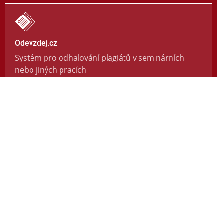
Odevzdej.cz
Systém pro odhalování plagiátů v seminárních
nebo jiných pracích
https://odevzdej.cz/