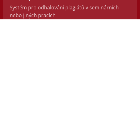
Systém pro odhalování plagiátů v seminárních
nebo jiných pracích
https://odevzdej.cz/
Repozitar.cz
Repozitář vědeckých prací se systémem na
odhalování plagiátů