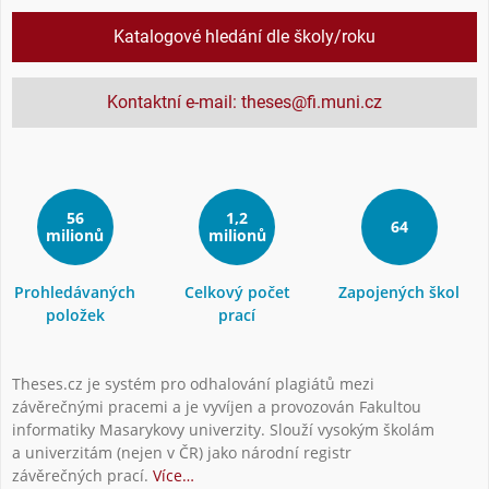
Katalogové hledání dle školy/roku
Kontaktní e-mail: theses@fi.muni.cz
56
1,2
64
milionů
milionů
Prohledávaných
Celkový počet
Zapojených škol
položek
prací
Theses.cz je systém pro odhalování plagiátů mezi
závěrečnými pracemi a je vyvíjen a provozován Fakultou
informatiky Masarykovy univerzity. Slouží vysokým školám
a univerzitám (nejen v ČR) jako národní registr
závěrečných prací.
Více…