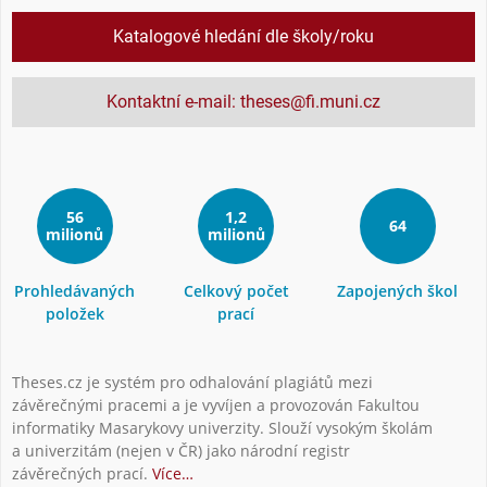
Katalogové hledání dle školy/roku
Kontaktní e-mail: theses@fi.muni.cz
56
1,2
64
milionů
milionů
Prohledávaných
Celkový počet
Zapojených škol
položek
prací
Theses.cz je systém pro odhalování plagiátů mezi
závěrečnými pracemi a je vyvíjen a provozován Fakultou
informatiky Masarykovy univerzity. Slouží vysokým školám
a univerzitám (nejen v ČR) jako národní registr
závěrečných prací.
Více…