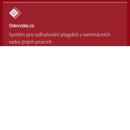
Odevzdej.cz
Systém pro odhalování plagiátů v seminárních
nebo jiných pracích
https://odevzdej.cz/