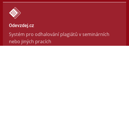
Odevzdej.cz
Systém pro odhalování plagiátů v seminárních
nebo jiných pracích
https://odevzdej.cz/