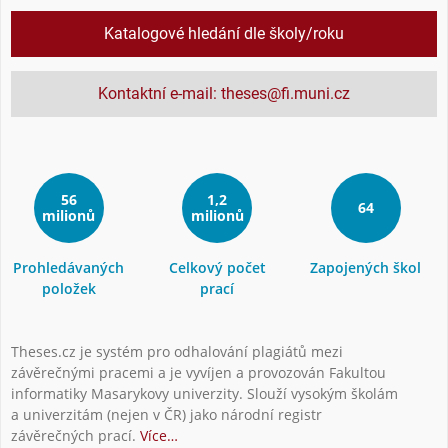
Katalogové hledání dle školy/roku
Kontaktní e-mail: theses@fi.muni.cz
56
1,2
64
milionů
milionů
Prohledávaných
Celkový počet
Zapojených škol
položek
prací
Theses.cz je systém pro odhalování plagiátů mezi
závěrečnými pracemi a je vyvíjen a provozován Fakultou
informatiky Masarykovy univerzity. Slouží vysokým školám
a univerzitám (nejen v ČR) jako národní registr
závěrečných prací.
Více…