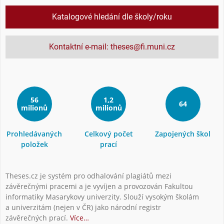
Katalogové hledání dle školy/roku
Kontaktní e-mail: theses@fi.muni.cz
56
1,2
64
milionů
milionů
Prohledávaných
Celkový počet
Zapojených škol
položek
prací
Theses.cz je systém pro odhalování plagiátů mezi
závěrečnými pracemi a je vyvíjen a provozován Fakultou
informatiky Masarykovy univerzity. Slouží vysokým školám
a univerzitám (nejen v ČR) jako národní registr
závěrečných prací.
Více…