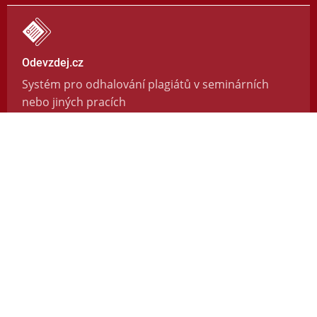
Odevzdej.cz
Systém pro odhalování plagiátů v seminárních
nebo jiných pracích
https://odevzdej.cz/