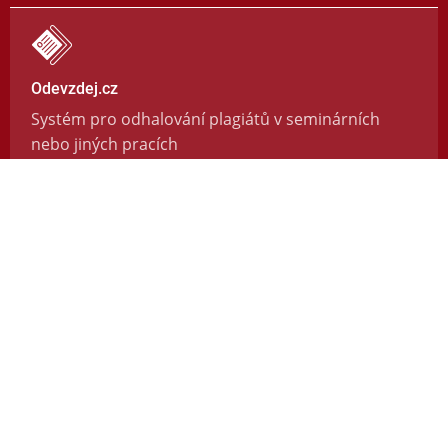
Odevzdej.cz
Systém pro odhalování plagiátů v seminárních
nebo jiných pracích
https://odevzdej.cz/