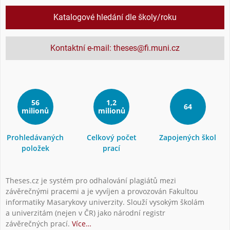
Katalogové hledání dle školy/roku
Kontaktní e-mail: theses@fi.muni.cz
56
1,2
64
milionů
milionů
Prohledávaných
Celkový počet
Zapojených škol
položek
prací
Theses.cz je systém pro odhalování plagiátů mezi
závěrečnými pracemi a je vyvíjen a provozován Fakultou
informatiky Masarykovy univerzity. Slouží vysokým školám
a univerzitám (nejen v ČR) jako národní registr
závěrečných prací.
Více…