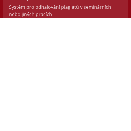
Systém pro odhalování plagiátů v seminárních
nebo jiných pracích
https://odevzdej.cz/
Repozitar.cz
Repozitář vědeckých prací se systémem na
odhalování plagiátů