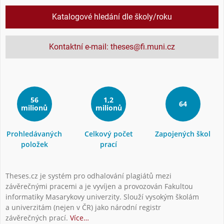
Katalogové hledání dle školy/roku
Kontaktní e-mail: theses@fi.muni.cz
56
1,2
64
milionů
milionů
Prohledávaných
Celkový počet
Zapojených škol
položek
prací
Theses.cz je systém pro odhalování plagiátů mezi
závěrečnými pracemi a je vyvíjen a provozován Fakultou
informatiky Masarykovy univerzity. Slouží vysokým školám
a univerzitám (nejen v ČR) jako národní registr
závěrečných prací.
Více…