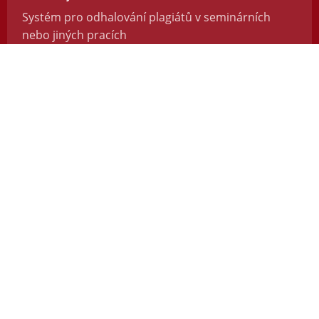
Systém pro odhalování plagiátů v seminárních
nebo jiných pracích
https://odevzdej.cz/
Repozitar.cz
Repozitář vědeckých prací se systémem na
odhalování plagiátů