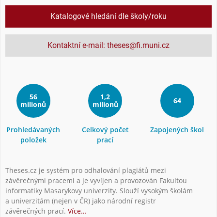
Katalogové hledání dle školy/roku
Kontaktní e-mail: theses@fi.muni.cz
56
1,2
64
milionů
milionů
Prohledávaných
Celkový počet
Zapojených škol
položek
prací
Theses.cz je systém pro odhalování plagiátů mezi
závěrečnými pracemi a je vyvíjen a provozován Fakultou
informatiky Masarykovy univerzity. Slouží vysokým školám
a univerzitám (nejen v ČR) jako národní registr
závěrečných prací.
Více…