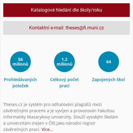
Katalogové hledání dle školy/roku
Kontaktní e-mail: theses@fi.muni.cz
56
1,2
64
milionů
milionů
Prohledávaných
Celkový počet
Zapojených škol
položek
prací
Theses.cz je systém pro odhalování plagiátů mezi
závěrečnými pracemi a je vyvíjen a provozován Fakultou
informatiky Masarykovy univerzity. Slouží vysokým školám
a univerzitám (nejen v ČR) jako národní registr
závěrečných prací.
Více…