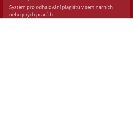
Systém pro odhalování plagiátů v seminárních
nebo jiných pracích
https://odevzdej.cz/
Repozitar.cz
Repozitář vědeckých prací se systémem na
odhalování plagiátů