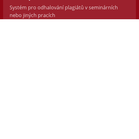
Systém pro odhalování plagiátů v seminárních
nebo jiných pracích
https://odevzdej.cz/
Repozitar.cz
Repozitář vědeckých prací se systémem na
odhalování plagiátů