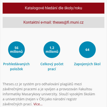
Katalogové hledání dle školy/roku
Kontaktní e-mail: theses@fi.muni.cz
56
1,2
64
milionů
milionů
Prohledávaných
Celkový počet
Zapojených škol
položek
prací
Theses.cz je systém pro odhalování plagiátů mezi
závěrečnými pracemi a je vyvíjen a provozován Fakultou
informatiky Masarykovy univerzity. Slouží vysokým školám
a univerzitám (nejen v ČR) jako národní registr
závěrečných prací.
Více…