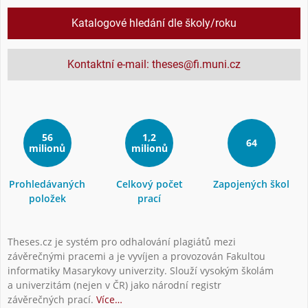
Katalogové hledání dle školy/roku
Kontaktní e-mail: theses@fi.muni.cz
56
1,2
64
milionů
milionů
Prohledávaných
Celkový počet
Zapojených škol
položek
prací
Theses.cz je systém pro odhalování plagiátů mezi
závěrečnými pracemi a je vyvíjen a provozován Fakultou
informatiky Masarykovy univerzity. Slouží vysokým školám
a univerzitám (nejen v ČR) jako národní registr
závěrečných prací.
Více…