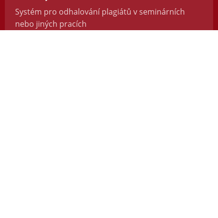
Systém pro odhalování plagiátů v seminárních
nebo jiných pracích
https://odevzdej.cz/
Repozitar.cz
Repozitář vědeckých prací se systémem na
odhalování plagiátů