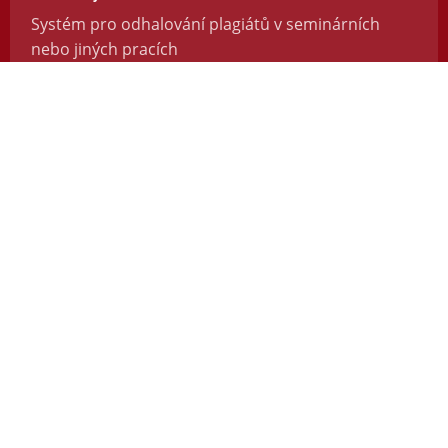
Systém pro odhalování plagiátů v seminárních
nebo jiných pracích
https://odevzdej.cz/
Repozitar.cz
Repozitář vědeckých prací se systémem na
odhalování plagiátů