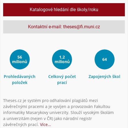
Katalogové hledání dle školy/roku
Kontaktní e-mail: theses@fi.muni.cz
56
1,2
64
milionů
milionů
Prohledávaných
Celkový počet
Zapojených škol
položek
prací
Theses.cz je systém pro odhalování plagiátů mezi
závěrečnými pracemi a je vyvíjen a provozován Fakultou
informatiky Masarykovy univerzity. Slouží vysokým školám
a univerzitám (nejen v ČR) jako národní registr
závěrečných prací.
Více…