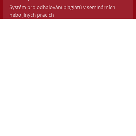
Systém pro odhalování plagiátů v seminárních
nebo jiných pracích
https://odevzdej.cz/
Repozitar.cz
Repozitář vědeckých prací se systémem na
odhalování plagiátů