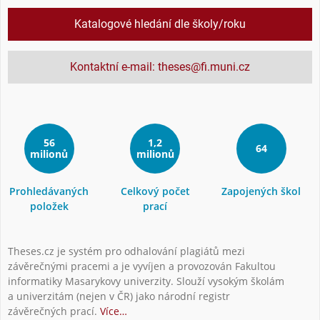
Katalogové hledání dle školy/roku
Kontaktní e-mail: theses@fi.muni.cz
56
1,2
64
milionů
milionů
Prohledávaných
Celkový počet
Zapojených škol
položek
prací
Theses.cz je systém pro odhalování plagiátů mezi
závěrečnými pracemi a je vyvíjen a provozován Fakultou
informatiky Masarykovy univerzity. Slouží vysokým školám
a univerzitám (nejen v ČR) jako národní registr
závěrečných prací.
Více…