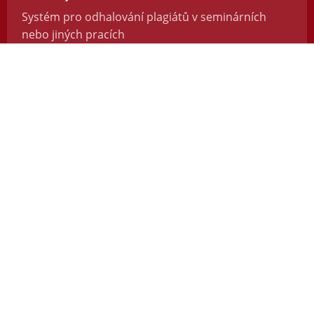
Systém pro odhalování plagiátů v seminárních
nebo jiných pracích
https://odevzdej.cz/
Repozitar.cz
Repozitář vědeckých prací se systémem na
odhalování plagiátů