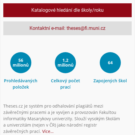
Katalogové hledání dle školy/roku
Kontaktní e-mail: theses@fi.muni.cz
56
1,2
64
milionů
milionů
Prohledávaných
Celkový počet
Zapojených škol
položek
prací
Theses.cz je systém pro odhalování plagiátů mezi
závěrečnými pracemi a je vyvíjen a provozován Fakultou
informatiky Masarykovy univerzity. Slouží vysokým školám
a univerzitám (nejen v ČR) jako národní registr
závěrečných prací.
Více…