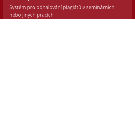
Systém pro odhalování plagiátů v seminárních
nebo jiných pracích
https://odevzdej.cz/
Repozitar.cz
Repozitář vědeckých prací se systémem na
odhalování plagiátů