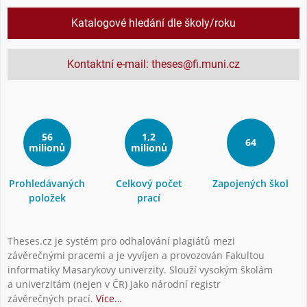
Katalogové hledání dle školy/roku
Kontaktní e-mail: theses@fi.muni.cz
56
1,2
64
milionů
milionů
Prohledávaných
Celkový počet
Zapojených škol
položek
prací
Theses.cz je systém pro odhalování plagiátů mezi
závěrečnými pracemi a je vyvíjen a provozován Fakultou
informatiky Masarykovy univerzity. Slouží vysokým školám
a univerzitám (nejen v ČR) jako národní registr
závěrečných prací.
Více…