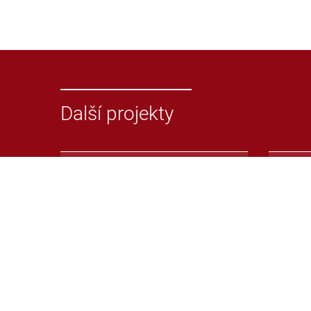
Další projekty
Odevzdej.cz
Repoz
Systém pro odhalování
Repoz
plagiátů v seminárních nebo
syst
jiných pracích
plagi