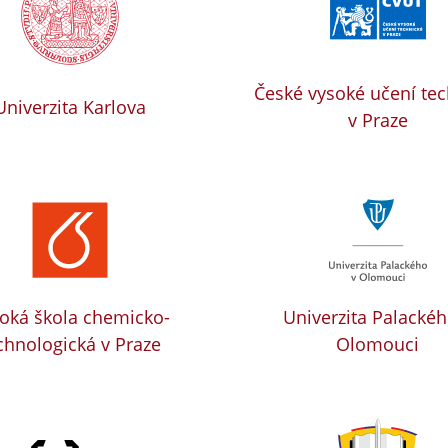
České vysoké učení te
Univerzita Karlova
v Praze
oká škola chemicko-
Univerzita Palackéh
chnologická v Praze
Olomouci