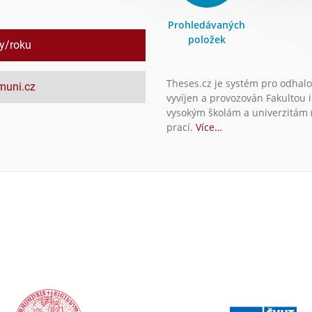
Prohledávaných
položek
ly/roku
Theses.cz je systém pro odhalo
.muni.cz
vyvíjen a provozován Fakultou 
vysokým školám a univerzitám (
prací.
Více…