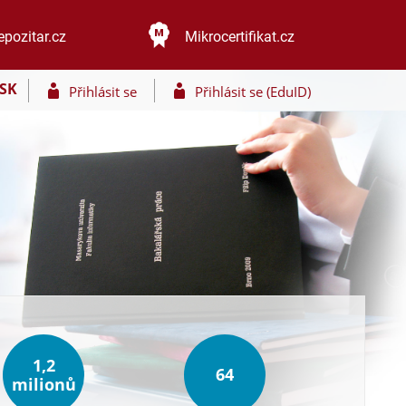
epozitar.cz
Mikrocertifikat.cz
SK
Přihlásit se
Přihlásit se (EduID)
1,2
64
milionů