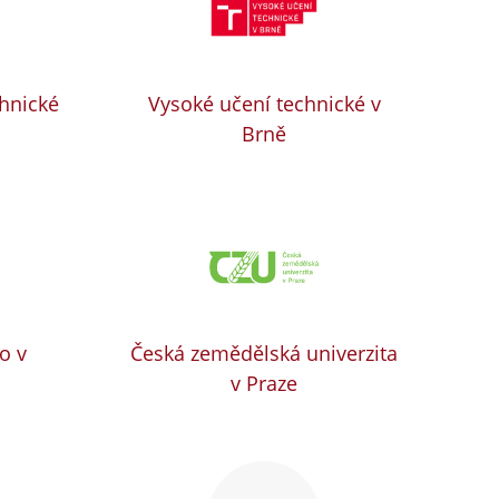
chnické
Vysoké učení technické v
Brně
o v
Česká zemědělská univerzita
v Praze