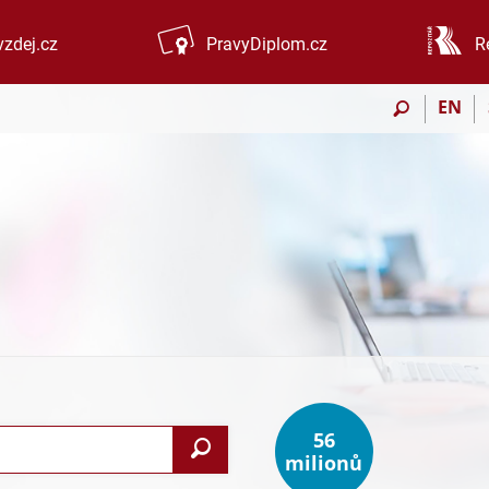
zdej.cz
PravyDiplom.cz
R
EN
56
Vyhledat
milionů