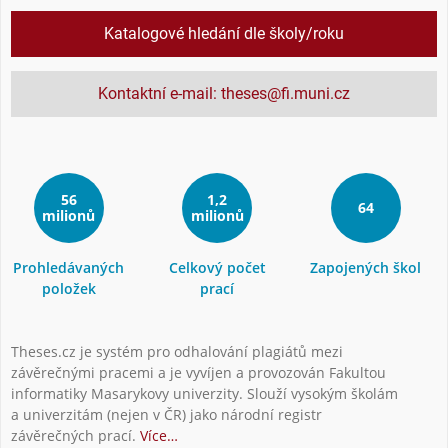
Katalogové hledání dle školy/roku
Kontaktní e-mail: theses@fi.muni.cz
56
1,2
64
milionů
milionů
Prohledávaných
Celkový počet
Zapojených škol
položek
prací
Theses.cz je systém pro odhalování plagiátů mezi
závěrečnými pracemi a je vyvíjen a provozován Fakultou
informatiky Masarykovy univerzity. Slouží vysokým školám
a univerzitám (nejen v ČR) jako národní registr
závěrečných prací.
Více…