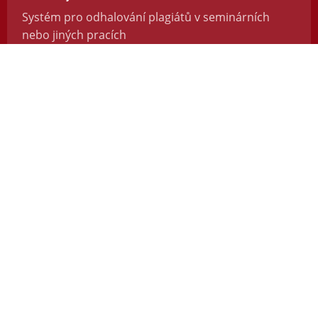
Systém pro odhalování plagiátů v seminárních
nebo jiných pracích
https://odevzdej.cz/
Repozitar.cz
Repozitář vědeckých prací se systémem na
odhalování plagiátů