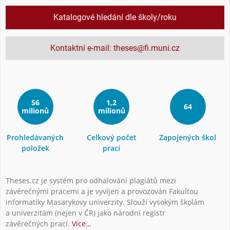
Katalogové hledání dle školy/roku
Kontaktní e-mail: theses@fi.muni.cz
56
1,2
64
milionů
milionů
Prohledávaných
Celkový počet
Zapojených škol
položek
prací
Theses.cz je systém pro odhalování plagiátů mezi
závěrečnými pracemi a je vyvíjen a provozován Fakultou
informatiky Masarykovy univerzity. Slouží vysokým školám
a univerzitám (nejen v ČR) jako národní registr
závěrečných prací.
Více…