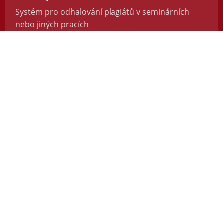
Systém pro odhalování plagiátů v seminárních
nebo jiných pracích
https://odevzdej.cz/
Repozitar.cz
Repozitář vědeckých prací se systémem na
odhalování plagiátů