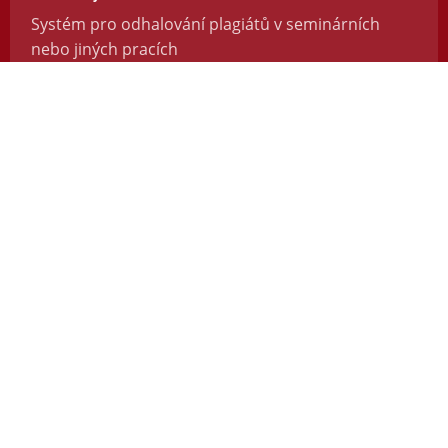
Systém pro odhalování plagiátů v seminárních
nebo jiných pracích
https://odevzdej.cz/
Repozitar.cz
Repozitář vědeckých prací se systémem na
odhalování plagiátů