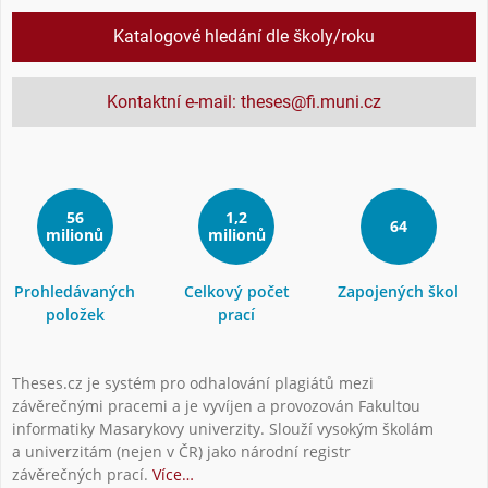
Katalogové hledání dle školy/roku
Kontaktní e-mail: theses@fi.muni.cz
56
1,2
64
milionů
milionů
Prohledávaných
Celkový počet
Zapojených škol
položek
prací
Theses.cz je systém pro odhalování plagiátů mezi
závěrečnými pracemi a je vyvíjen a provozován Fakultou
informatiky Masarykovy univerzity. Slouží vysokým školám
a univerzitám (nejen v ČR) jako národní registr
závěrečných prací.
Více…