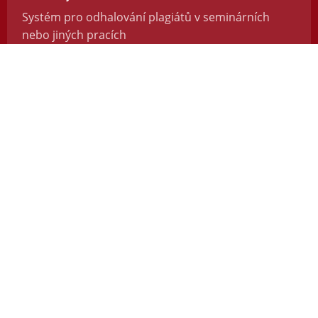
Systém pro odhalování plagiátů v seminárních
nebo jiných pracích
https://odevzdej.cz/
Repozitar.cz
Repozitář vědeckých prací se systémem na
odhalování plagiátů