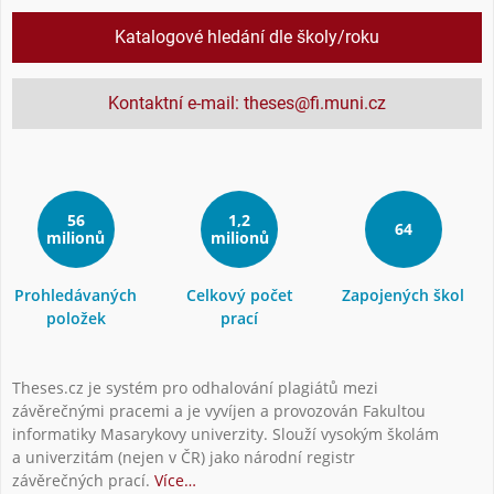
Katalogové hledání dle školy/roku
Kontaktní e-mail: theses@fi.muni.cz
56
1,2
64
milionů
milionů
Prohledávaných
Celkový počet
Zapojených škol
položek
prací
Theses.cz je systém pro odhalování plagiátů mezi
závěrečnými pracemi a je vyvíjen a provozován Fakultou
informatiky Masarykovy univerzity. Slouží vysokým školám
a univerzitám (nejen v ČR) jako národní registr
závěrečných prací.
Více…