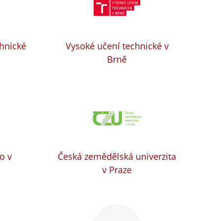
chnické
Vysoké učení technické v
Brně
o v
Česká zemědělská univerzita
v Praze