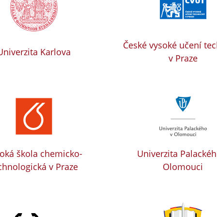
České vysoké učení te
Univerzita Karlova
v Praze
oká škola chemicko-
Univerzita Palackéh
chnologická v Praze
Olomouci