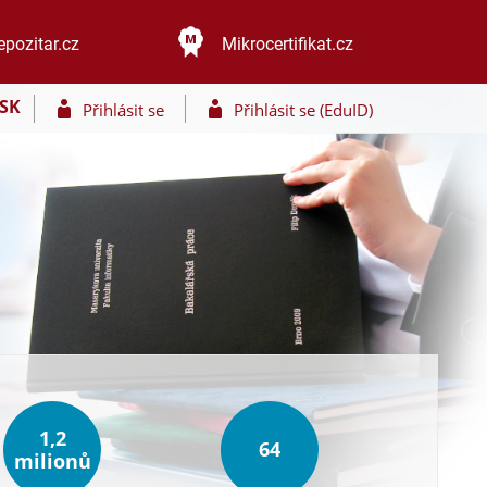
epozitar.cz
Mikrocertifikat.cz
SK
Přihlásit se
Přihlásit se (EduID)
1,2
64
milionů