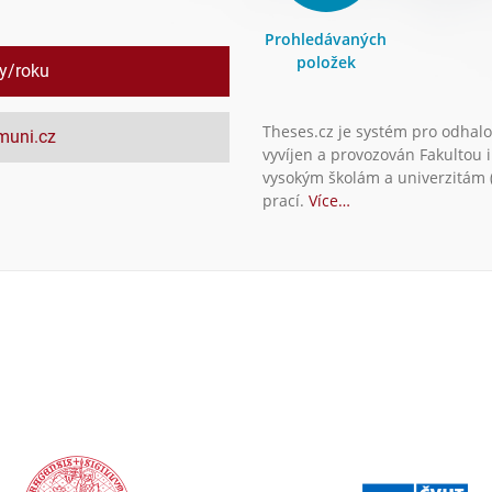
Prohledávaných
položek
ly/roku
Theses.cz je systém pro odhalo
.muni.cz
vyvíjen a provozován Fakultou 
vysokým školám a univerzitám (
prací.
Více…