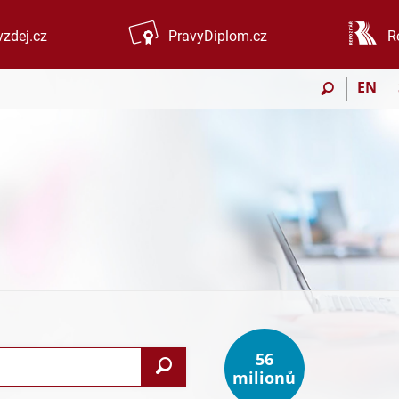
zdej.cz
PravyDiplom.cz
R
EN
56
Vyhledat
milionů