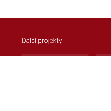
Další projekty
Odevzdej.cz
Repoz
Systém pro odhalování
Repoz
plagiátů v seminárních nebo
syst
jiných pracích
plagi