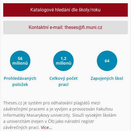
Katalogové hledání dle školy/roku
Kontaktní e-mail: theses@fi.muni.cz
56
1,2
64
milionů
milionů
Prohledávaných
Celkový počet
Zapojených škol
položek
prací
Theses.cz je systém pro odhalování plagiátů mezi
závěrečnými pracemi a je vyvíjen a provozován Fakultou
informatiky Masarykovy univerzity. Slouží vysokým školám
a univerzitám (nejen v ČR) jako národní registr
závěrečných prací.
Více…