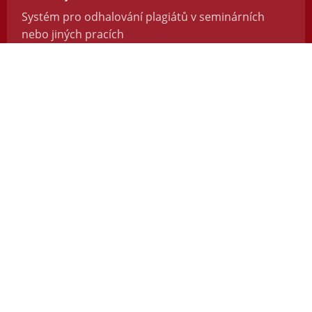
Systém pro odhalování plagiátů v seminárních
nebo jiných pracích
https://odevzdej.cz/
Repozitar.cz
Repozitář vědeckých prací se systémem na
odhalování plagiátů