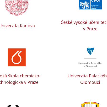
České vysoké učení te
Univerzita Karlova
v Praze
oká škola chemicko-
Univerzita Palackéh
chnologická v Praze
Olomouci