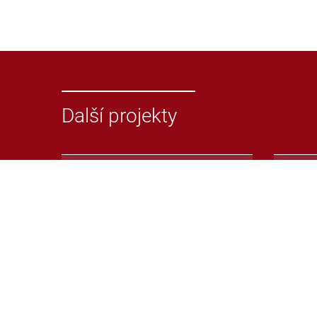
Další projekty
Odevzdej.cz
Repoz
Systém pro odhalování
Repoz
plagiátů v seminárních nebo
syst
jiných pracích
plagi