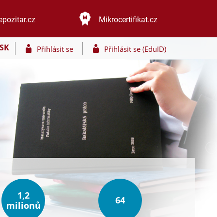
epozitar.cz
Mikrocertifikat.cz
SK
Přihlásit se
Přihlásit se (EduID)
1,2
64
milionů