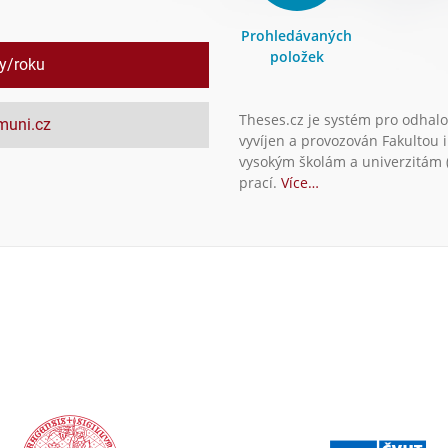
Prohledávaných
položek
ly/roku
Theses.cz je systém pro odhalo
.muni.cz
vyvíjen a provozován Fakultou 
vysokým školám a univerzitám (
prací.
Více…