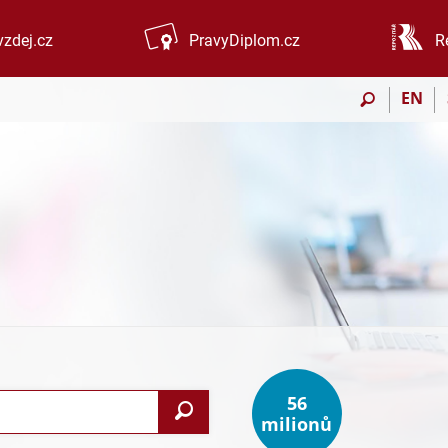
zdej.cz
PravyDiplom.cz
R
EN
56
Vyhledat
milionů