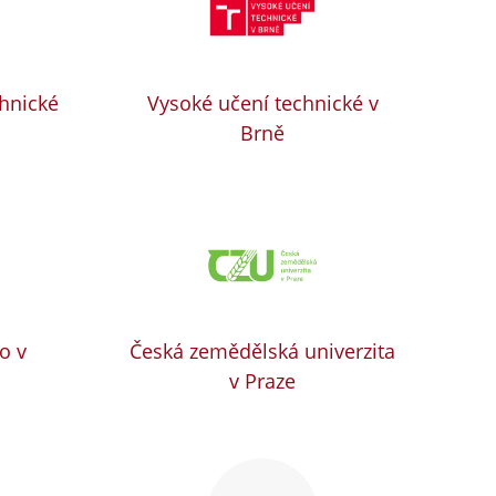
chnické
Vysoké učení technické v
Brně
o v
Česká zemědělská univerzita
v Praze