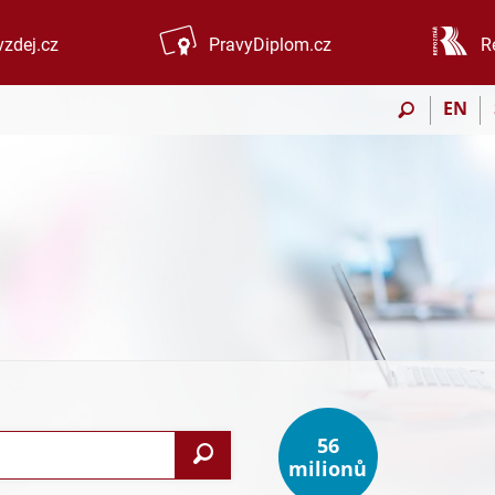
zdej.cz
PravyDiplom.cz
R
EN
56
Vyhledat
milionů