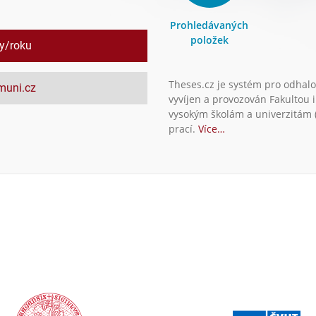
Prohledávaných
položek
ly/roku
Theses.cz je systém pro odhalo
.muni.cz
vyvíjen a provozován Fakultou 
vysokým školám a univerzitám (
prací.
Více…