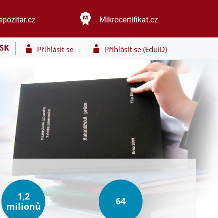
epozitar.cz
Mikrocertifikat.cz
SK
Přihlásit se
Přihlásit se (EduID)
1,2
64
milionů