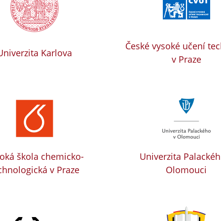
České vysoké učení te
Univerzita Karlova
v Praze
oká škola chemicko-
Univerzita Palackéh
chnologická v Praze
Olomouci