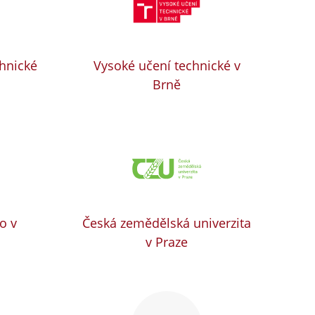
chnické
Vysoké učení technické v
Brně
o v
Česká zemědělská univerzita
v Praze