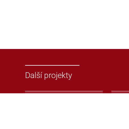
Další projekty
Odevzdej.cz
Repoz
Systém pro odhalování
Repoz