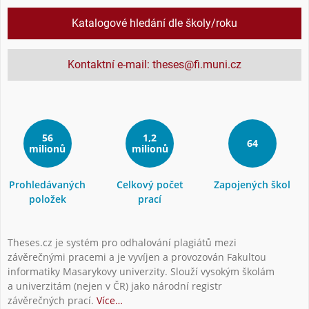
Katalogové hledání dle školy/roku
Kontaktní e-mail: theses@fi.muni.cz
56
1,2
64
milionů
milionů
Prohledávaných
Celkový počet
Zapojených škol
položek
prací
Theses.cz je systém pro odhalování plagiátů mezi
závěrečnými pracemi a je vyvíjen a provozován Fakultou
informatiky Masarykovy univerzity. Slouží vysokým školám
a univerzitám (nejen v ČR) jako národní registr
závěrečných prací.
Více…