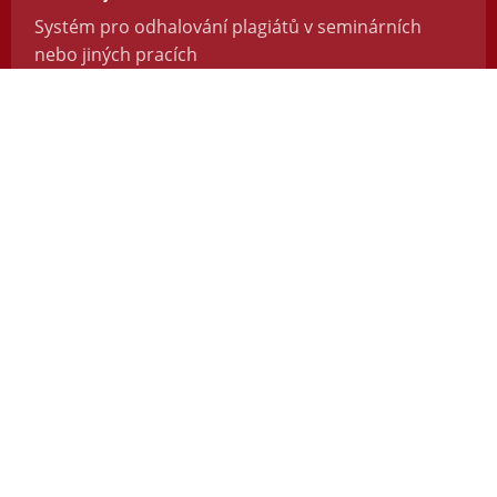
Systém pro odhalování plagiátů v seminárních
nebo jiných pracích
https://odevzdej.cz/
Repozitar.cz
Repozitář vědeckých prací se systémem na
odhalování plagiátů