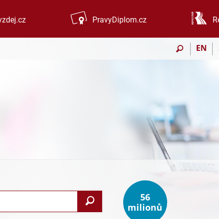
zdej.cz
PravyDiplom.cz
R
EN
56
Vyhledat
milionů