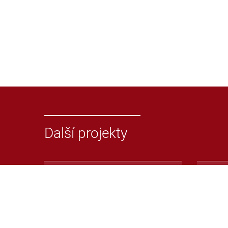
Další projekty
Odevzdej.cz
Repoz
Systém pro odhalování
Repoz