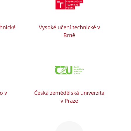
chnické
Vysoké učení technické v
Brně
o v
Česká zemědělská univerzita
v Praze