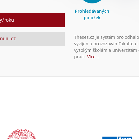
Prohledávaných
položek
ly/roku
Theses.cz je systém pro odhalo
.muni.cz
vyvíjen a provozován Fakultou 
vysokým školám a univerzitám (
prací.
Více…