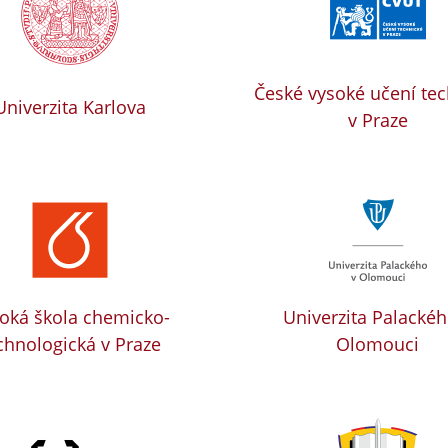
České vysoké učení te
Univerzita Karlova
v Praze
oká škola chemicko-
Univerzita Palackéh
chnologická v Praze
Olomouci