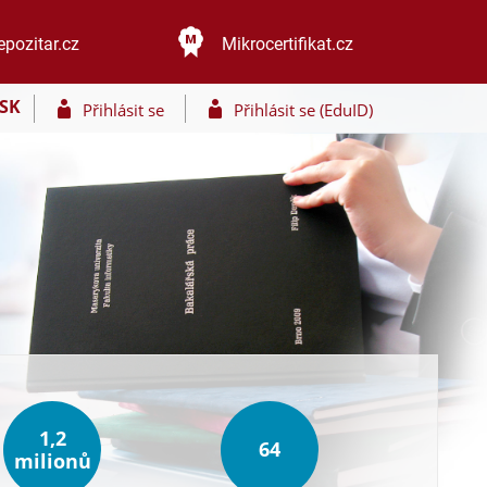
epozitar.cz
Mikrocertifikat.cz
SK
Přihlásit se
Přihlásit se (EduID)
1,2
64
milionů