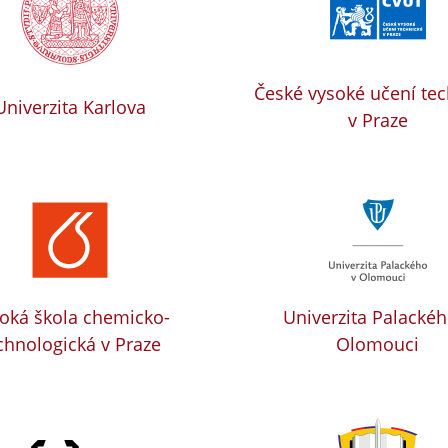
České vysoké učení te
Univerzita Karlova
v Praze
oká škola chemicko-
Univerzita Palackéh
chnologická v Praze
Olomouci