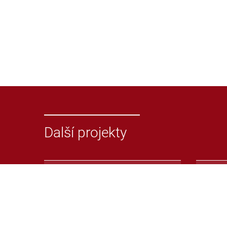
Další projekty
Odevzdej.cz
Repoz
Systém pro odhalování
Repoz