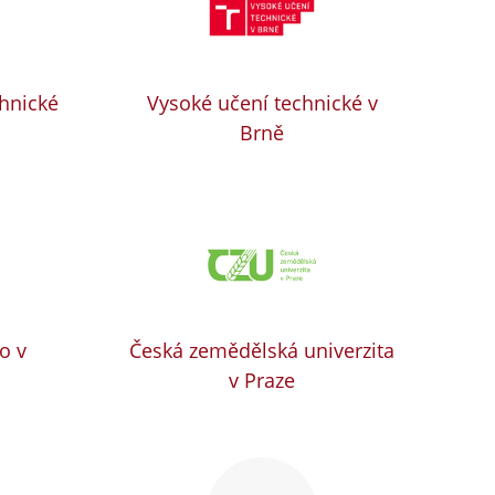
chnické
Vysoké učení technické v
Brně
o v
Česká zemědělská univerzita
v Praze