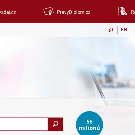
zdej.cz
PravyDiplom.cz
R
EN
56
Vyhledat
milionů