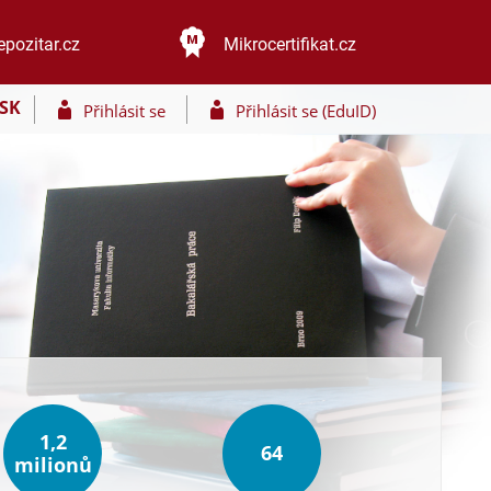
epozitar.cz
Mikrocertifikat.cz
SK
Přihlásit se
Přihlásit se (EduID)
1,2
64
milionů