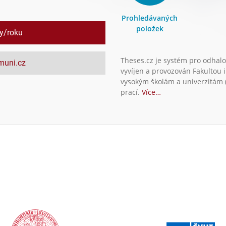
Prohledávaných
položek
ly/roku
Theses.cz je systém pro odhalo
.muni.cz
vyvíjen a provozován Fakultou 
vysokým školám a univerzitám (
prací.
Více…