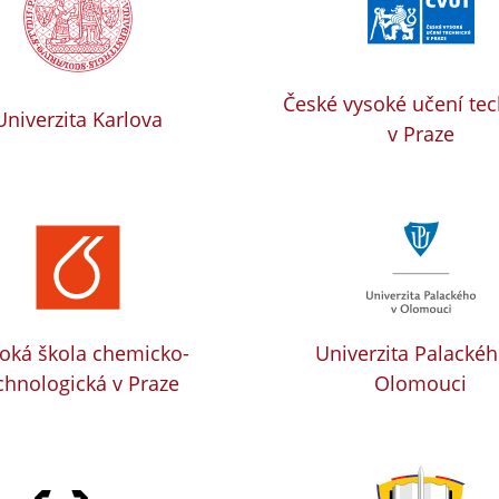
České vysoké učení te
Univerzita Karlova
v Praze
oká škola chemicko-
Univerzita Palackéh
chnologická v Praze
Olomouci