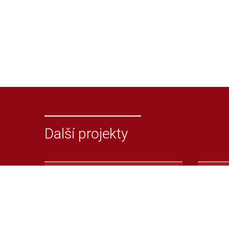
Další projekty
Odevzdej.cz
Repoz
Systém pro odhalování
Repoz