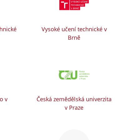
chnické
Vysoké učení technické v
Brně
o v
Česká zemědělská univerzita
v Praze