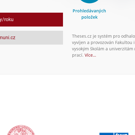
Prohledávaných
položek
ly/roku
Theses.cz je systém pro odhalo
.muni.cz
vyvíjen a provozován Fakultou 
vysokým školám a univerzitám (
prací.
Více…