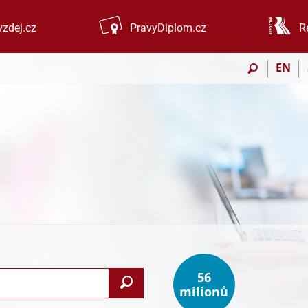
zdej.cz
PravyDiplom.cz
R
EN
56
Vyhledat
milionů