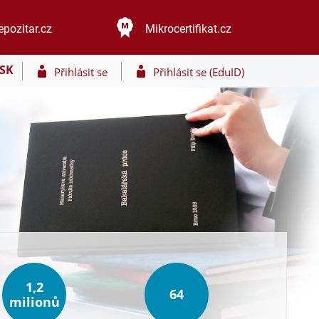
epozitar.cz
Mikrocertifikat.cz
SK
Přihlásit se
Přihlásit se (EduID)
1,2
64
milionů