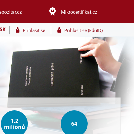
epozitar.cz
Mikrocertifikat.cz
SK
Přihlásit se
Přihlásit se (EduID)
1,2
64
milionů