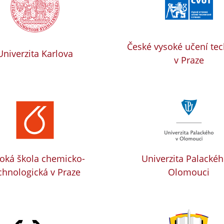
České vysoké učení te
Univerzita Karlova
v Praze
oká škola chemicko-
Univerzita Palackéh
chnologická v Praze
Olomouci