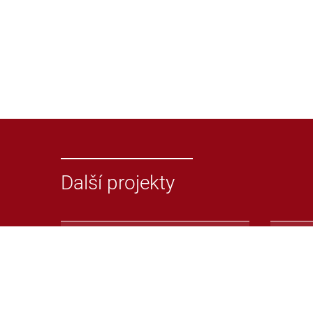
Další projekty
Odevzdej.cz
Repoz
Systém pro odhalování
Repoz