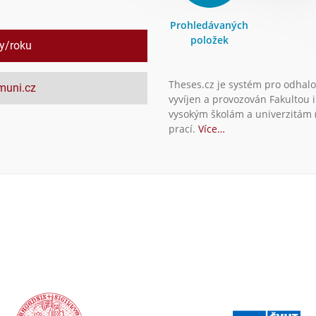
Prohledávaných
položek
ly/roku
Theses.cz je systém pro odhalo
.muni.cz
vyvíjen a provozován Fakultou 
vysokým školám a univerzitám (
prací.
Více…