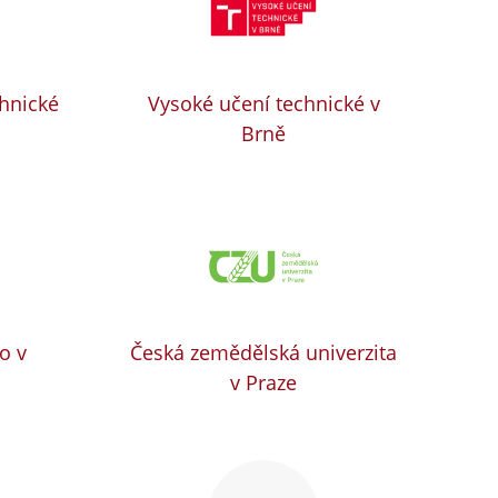
chnické
Vysoké učení technické v
Brně
o v
Česká zemědělská univerzita
v Praze