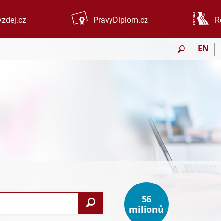
zdej.cz
PravyDiplom.cz
R
EN
56
Vyhledat
milionů