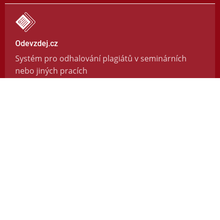
Odevzdej.cz
Systém pro odhalování plagiátů v seminárních
nebo jiných pracích
https://odevzdej.cz/