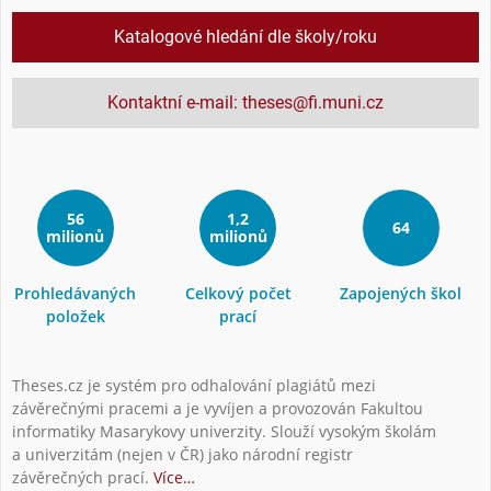
Katalogové hledání dle školy/roku
Kontaktní e-mail: theses@fi.muni.cz
56
1,2
64
milionů
milionů
Prohledávaných
Celkový počet
Zapojených škol
položek
prací
Theses.cz je systém pro odhalování plagiátů mezi
závěrečnými pracemi a je vyvíjen a provozován Fakultou
informatiky Masarykovy univerzity. Slouží vysokým školám
a univerzitám (nejen v ČR) jako národní registr
závěrečných prací.
Více…