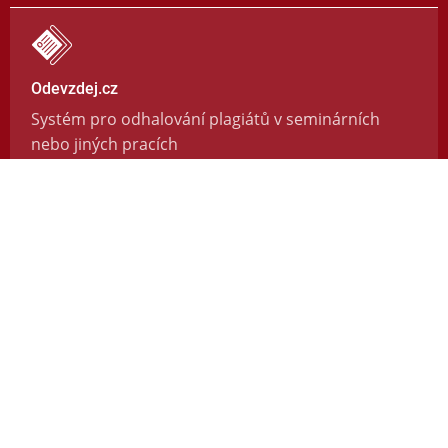
Odevzdej.cz
Systém pro odhalování plagiátů v seminárních
nebo jiných pracích
https://odevzdej.cz/