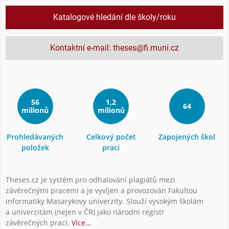
Katalogové hledání dle školy/roku
Kontaktní e-mail: theses@fi.muni.cz
56
1,2
64
milionů
milionů
Prohledávaných
Celkový počet
Zapojených škol
položek
prací
Theses.cz je systém pro odhalování plagiátů mezi
závěrečnými pracemi a je vyvíjen a provozován Fakultou
informatiky Masarykovy univerzity. Slouží vysokým školám
a univerzitám (nejen v ČR) jako národní registr
závěrečných prací.
Více…