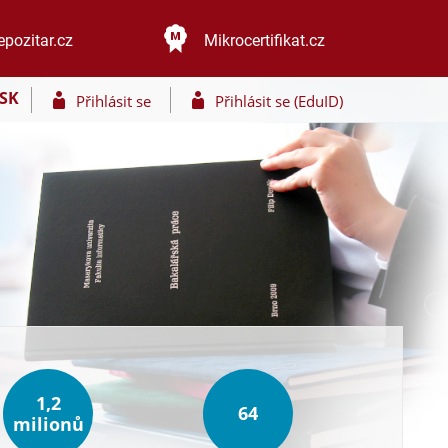
epozitar.cz
Mikrocertifikat.cz
SK
Přihlásit se
Přihlásit se (EduID)
1,2
64
milionů