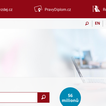
zdej.cz
PravyDiplom.cz
R
EN
56
Vyhledat
milionů