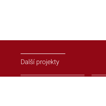
Další projekty
Odevzdej.cz
Repoz
Systém pro odhalování
Repoz