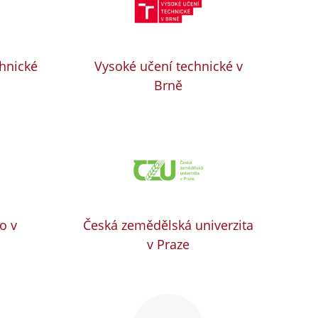
chnické
Vysoké učení technické v
Brně
o v
Česká zemědělská univerzita
v Praze