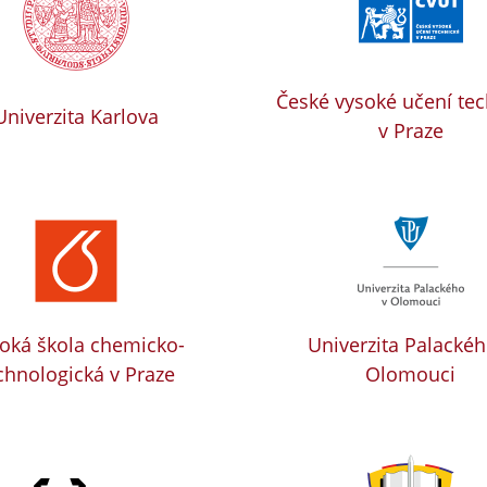
České vysoké učení te
Univerzita Karlova
v Praze
oká škola chemicko-
Univerzita Palackéh
chnologická v Praze
Olomouci