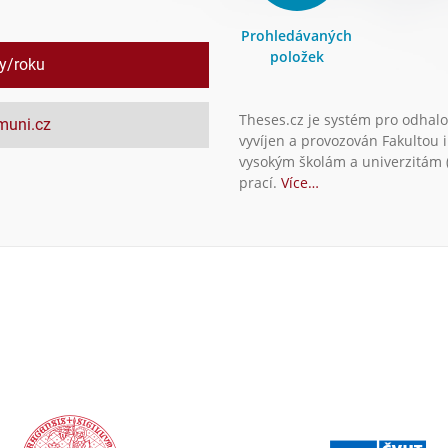
Prohledávaných
položek
ly/roku
Theses.cz je systém pro odhalo
.muni.cz
vyvíjen a provozován Fakultou 
vysokým školám a univerzitám (
prací.
Více…