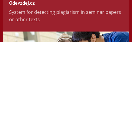
Odevzdej.cz
System for detecting plagiarism in seminar papers
or other texts
https://odevzdej.cz/
Repozitar.cz
Repository of scientific work with the system used