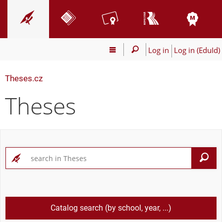
Log in
Log in (EduId)
Theses.cz
Theses
S
Catalog search (by school, year, ...)