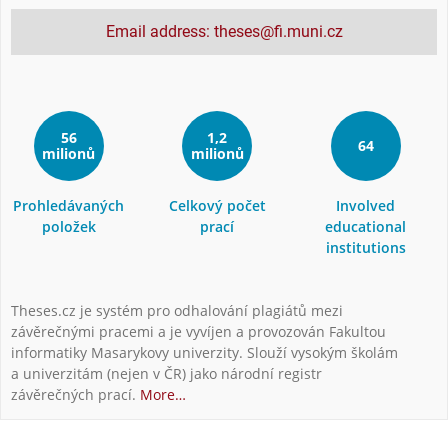
Email address: theses@fi.muni.cz
56
1,2
64
milionů
milionů
Prohledávaných
Celkový počet
Involved
položek
prací
educational
institutions
Theses.cz je systém pro odhalování plagiátů mezi
závěrečnými pracemi a je vyvíjen a provozován Fakultou
informatiky Masarykovy univerzity. Slouží vysokým školám
a univerzitám (nejen v ČR) jako národní registr
závěrečných prací.
More…