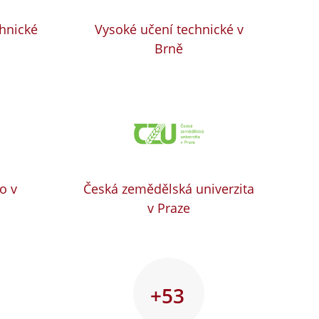
chnické
Vysoké učení technické v
Brně
o v
Česká zemědělská univerzita
v Praze
+53