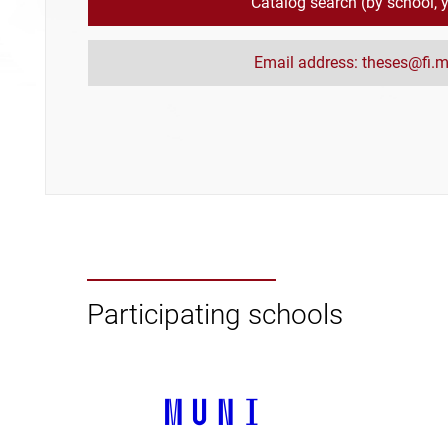
Catalog search (by school, ye
Email address: theses@fi.m
Participating schools