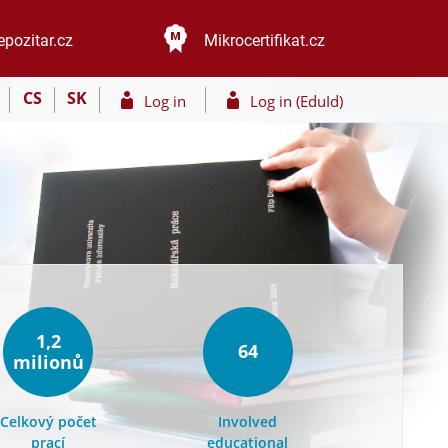
epozitar.cz
Mikrocertifikat.cz
CS
SK
Log in
Log in (EduId)
1,2
64
milionů
Celkový počet
Involved
prací
educational