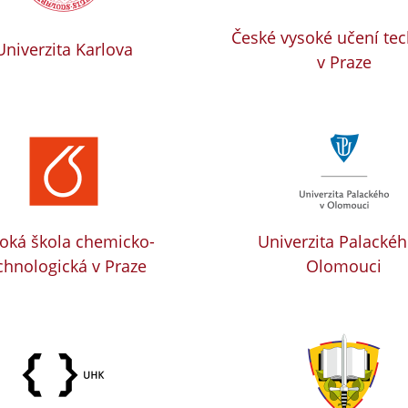
České vysoké učení te
Univerzita Karlova
v Praze
oká škola chemicko-
Univerzita Palackéh
chnologická v Praze
Olomouci