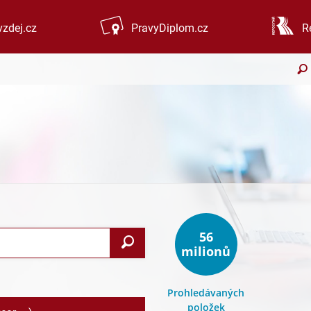
zdej.cz
PravyDiplom.cz
R
56
Search
milionů
Prohledávaných
položek