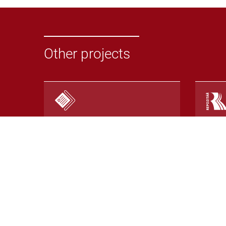
Other projects
Odevzdej.cz
Repoz
System for detecting
Repos
plagiarism in seminar papers
with 
or other texts
detec