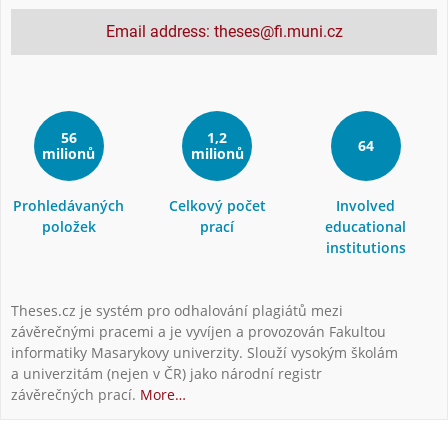
Email address: theses@fi.muni.cz
56
1,2
64
milionů
milionů
Prohledávaných
Celkový počet
Involved
položek
prací
educational
institutions
Theses.cz je systém pro odhalování plagiátů mezi
závěrečnými pracemi a je vyvíjen a provozován Fakultou
informatiky Masarykovy univerzity. Slouží vysokým školám
a univerzitám (nejen v ČR) jako národní registr
závěrečných prací.
More…