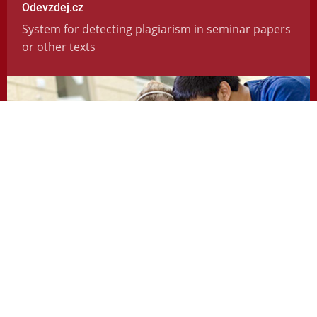
Odevzdej.cz
System for detecting plagiarism in seminar papers
or other texts
https://odevzdej.cz/
Repozitar.cz
Repository of scientific work with the system used