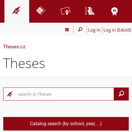
Log in
Log in (EduId)
Theses.cz
Theses
S
Catalog search (by school, year, ...)