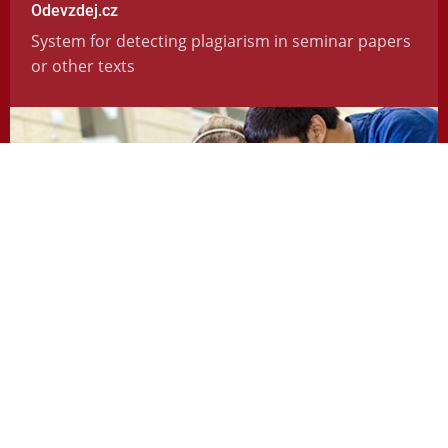
Odevzdej.cz
System for detecting plagiarism in seminar papers
or other texts
https://odevzdej.cz/
Repozitar.cz
Repository of scientific work with the system used