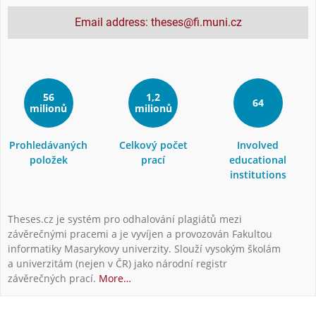
Email address: theses@fi.muni.cz
56
1,2
64
milionů
milionů
Prohledávaných
Celkový počet
Involved
položek
prací
educational
institutions
Theses.cz je systém pro odhalování plagiátů mezi
závěrečnými pracemi a je vyvíjen a provozován Fakultou
informatiky Masarykovy univerzity. Slouží vysokým školám
a univerzitám (nejen v ČR) jako národní registr
závěrečných prací.
More…