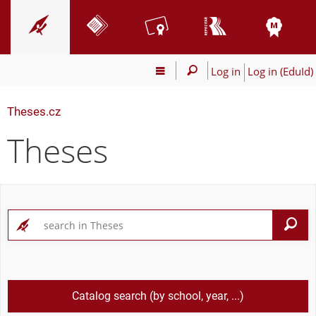
Log in
Log in (EduId)
Theses.cz
Theses
S
Catalog search (by school, year, ...)