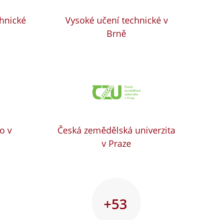
chnické
Vysoké učení technické v
Brně
o v
Česká zemědělská univerzita
v Praze
+53