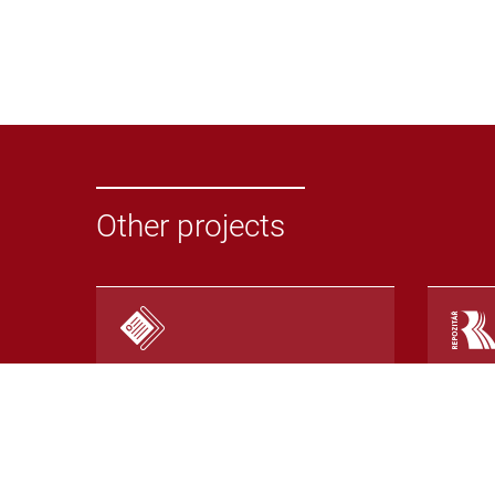
Other projects
Odevzdej.cz
Repoz
System for detecting
Repos
plagiarism in seminar papers
with 
or other texts
detec