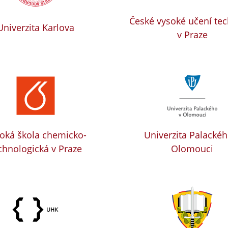
České vysoké učení te
Univerzita Karlova
v Praze
oká škola chemicko-
Univerzita Palackéh
chnologická v Praze
Olomouci