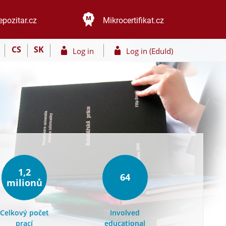
epozitar.cz
Mikrocertifikat.cz
CS
SK
Log in
Log in (EduId)
1,2
64
milionů
Celkový počet
Involved
prací
educational