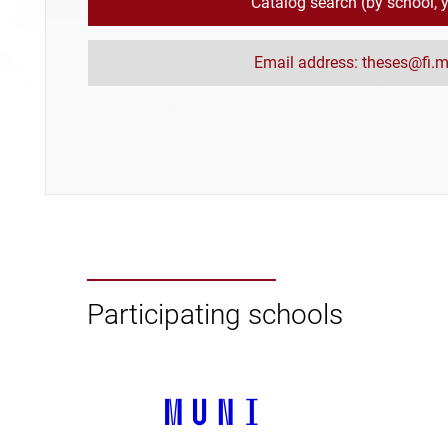
Catalog search (by school, ye
Email address: theses@fi.m
Participating schools