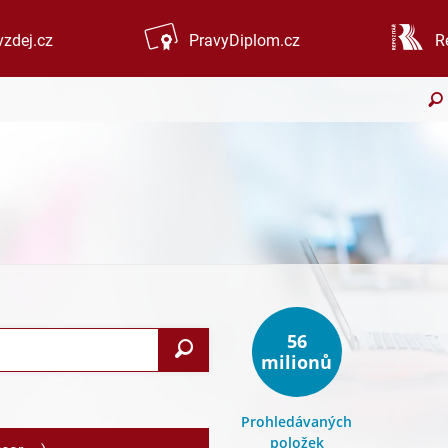
zdej.cz
PravyDiplom.cz
R
56
Search
milionů
Prohledávaných
položek