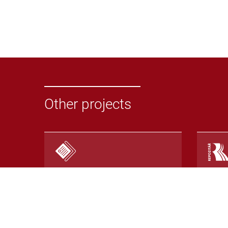
Other projects
Odevzdej.cz
Repoz
System for detecting
Repos
plagiarism in seminar papers
with 
or other texts
detec