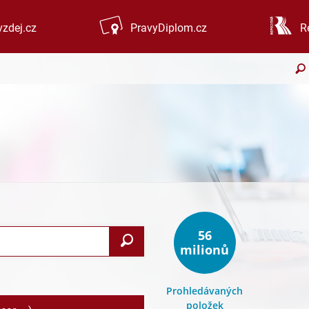
zdej.cz
PravyDiplom.cz
R
56
Search
milionů
Prohledávaných
položek