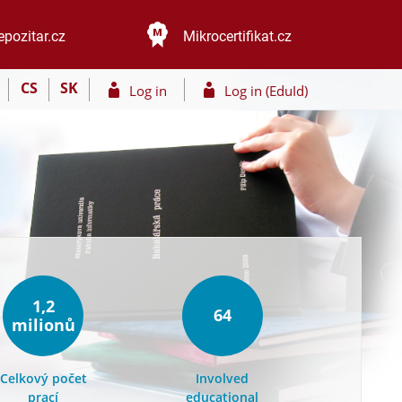
epozitar.cz
Mikrocertifikat.cz
CS
SK
Log in
Log in (EduId)
1,2
64
milionů
Celkový počet
Involved
prací
educational