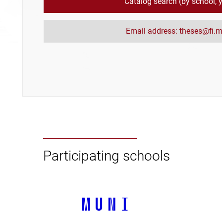
Catalog search (by school, ye
Email address: theses@fi.m
Participating schools