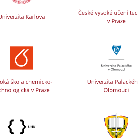
České vysoké učení te
Univerzita Karlova
v Praze
oká škola chemicko-
Univerzita Palackéh
chnologická v Praze
Olomouci