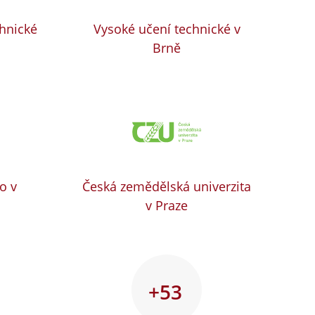
chnické
Vysoké učení technické v
Brně
o v
Česká zemědělská univerzita
v Praze
+53