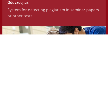
Odevzdej.cz
System for detecting plagiarism in seminar papers
or other texts
https://odevzdej.cz/
Repozitar.cz
Repository of scientific work with the system used