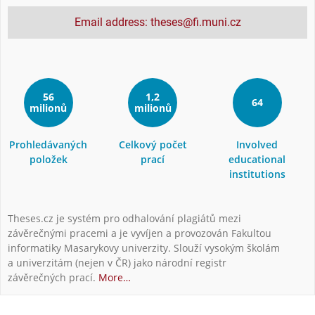
Email address: theses@fi.muni.cz
56
1,2
64
milionů
milionů
Prohledávaných
Celkový počet
Involved
položek
prací
educational
institutions
Theses.cz je systém pro odhalování plagiátů mezi
závěrečnými pracemi a je vyvíjen a provozován Fakultou
informatiky Masarykovy univerzity. Slouží vysokým školám
a univerzitám (nejen v ČR) jako národní registr
závěrečných prací.
More…