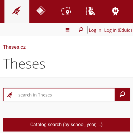
Log in
Log in (EduId)
Theses.cz
Theses
S
Catalog search (by school, year, ...)