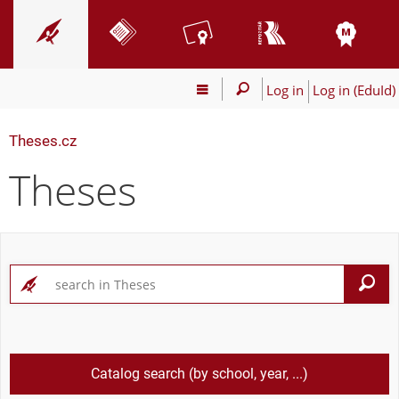
Log in
Log in (EduId)
Theses.cz
Theses
S
Catalog search (by school, year, ...)