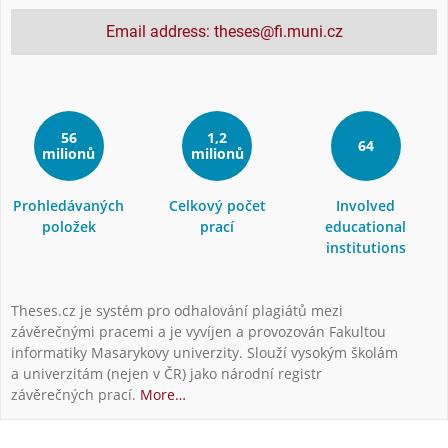
Email address: theses@fi.muni.cz
56
1,2
64
milionů
milionů
Prohledávaných
Celkový počet
Involved
položek
prací
educational
institutions
Theses.cz je systém pro odhalování plagiátů mezi
závěrečnými pracemi a je vyvíjen a provozován Fakultou
informatiky Masarykovy univerzity. Slouží vysokým školám
a univerzitám (nejen v ČR) jako národní registr
závěrečných prací.
More…