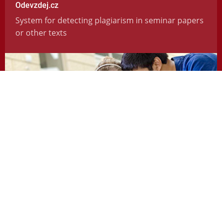
Odevzdej.cz
System for detecting plagiarism in seminar papers
or other texts
https://odevzdej.cz/
Repozitar.cz
Repository of scientific work with the system used