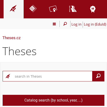
Log in
Log in (EduId)
Theses.cz
Theses
S
Catalog search (by school, year, ...)