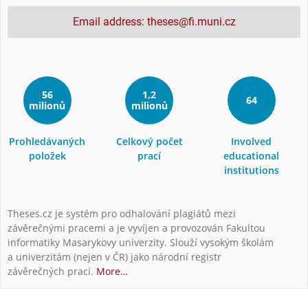
Email address: theses@fi.muni.cz
56
1,2
64
milionů
milionů
Prohledávaných
Celkový počet
Involved
položek
prací
educational
institutions
Theses.cz je systém pro odhalování plagiátů mezi
závěrečnými pracemi a je vyvíjen a provozován Fakultou
informatiky Masarykovy univerzity. Slouží vysokým školám
a univerzitám (nejen v ČR) jako národní registr
závěrečných prací.
More…