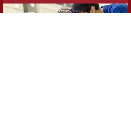
https://odevzdej.cz/
Repozitar.cz
Repository of scientific work with the system used
to detect instances of plagiarism