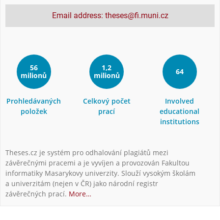
Email address: theses@fi.muni.cz
56
1,2
64
milionů
milionů
Prohledávaných
Celkový počet
Involved
položek
prací
educational
institutions
Theses.cz je systém pro odhalování plagiátů mezi
závěrečnými pracemi a je vyvíjen a provozován Fakultou
informatiky Masarykovy univerzity. Slouží vysokým školám
a univerzitám (nejen v ČR) jako národní registr
závěrečných prací.
More…