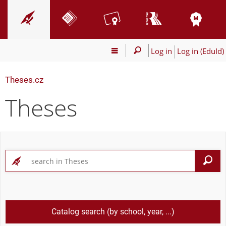
Log in
Log in (EduId)
Theses.cz
Theses
S
Catalog search (by school, year, ...)