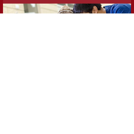
https://odevzdej.cz/
Repozitar.cz
Repository of scientific work with the system used
to detect instances of plagiarism